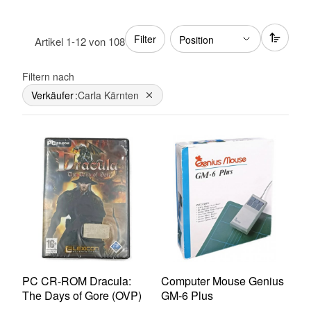
Filter
Artikel
1
-
12
von
108
Filtern nach
Verkäufer
Carla Kärnten
Dies entfernen
PC CR-ROM Dracula:
Computer Mouse Genius
The Days of Gore (OVP)
GM-6 Plus