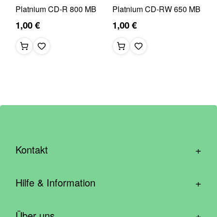
Platnium CD-R 800 MB
Platnium CD-RW 650 MB
1,00 €
1,00 €
+
Kontakt
hallo@wirhelfen.shop
+
Hilfe & Information
Kontaktformular
Häufige Fragen & Support
Newsletter anmelden
+
Über uns