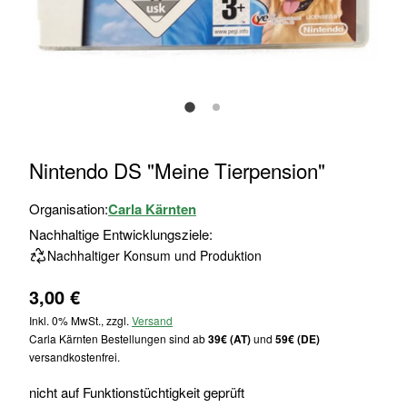
Zum
Nintendo DS "Meine Tierpension"
Anfang
der
Organisation:
Carla Kärnten
Bildgalerie
Nachhaltige Entwicklungsziele:
springen
Nachhaltiger Konsum und Produktion
3,00 €
Inkl. 0% MwSt., zzgl.
Versand
Carla Kärnten Bestellungen sind ab
39€ (AT)
und
59€ (DE)
versandkostenfrei.
nicht auf Funktionstüchtigkeit geprüft