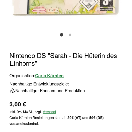
Zum
Nintendo DS "Sarah - Die Hüterin des
Anfang
Einhorns"
der
Bildgalerie
Organisation:
Carla Kärnten
springen
Nachhaltige Entwicklungsziele:
Nachhaltiger Konsum und Produktion
3,00 €
Inkl. 0% MwSt., zzgl.
Versand
Carla Kärnten Bestellungen sind ab
39€ (AT)
und
59€ (DE)
versandkostenfrei.