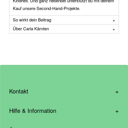
Kindheit. Und ganz nebenbei unterstützt du mit deinem
Kauf unsere Second‑Hand‑Projekte.
So wirkt dein Beitrag
Über Carla Kärnten
+
Kontakt
hallo@wirhelfen.shop
+
Hilfe & Information
Kontaktformular
Häufige Fragen & Support
Newsletter anmelden