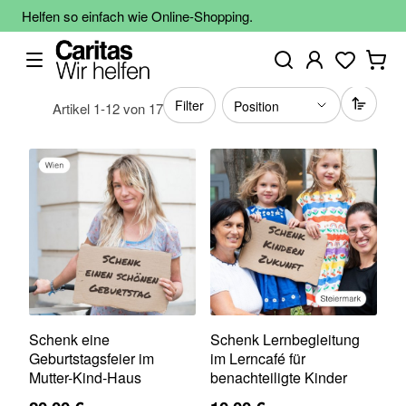
Helfen so einfach wie Online-Shopping.
Filter
Artikel
1
-
12
von
17
Schenk eine
Schenk Lernbegleitung
Geburtstagsfeier im
im Lerncafé für
Mutter-Kind-Haus
benachteiligte Kinder