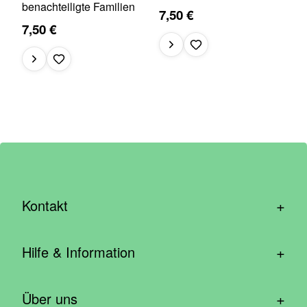
benachteiligte Familien
7,50 €
7,50 €
+
Kontakt
hallo@wirhelfen.shop
+
Hilfe & Information
Kontaktformular
Häufige Fragen & Support
Newsletter anmelden
+
Über uns