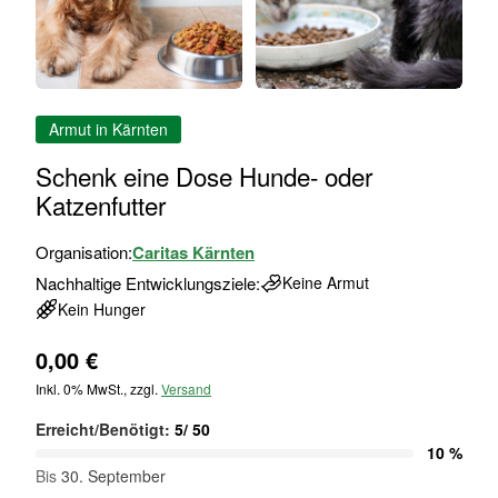
Zum
Armut in Kärnten
Anfang
der
Schenk eine Dose Hunde- oder
Bildgalerie
Katzenfutter
springen
Organisation:
Caritas Kärnten
Nachhaltige Entwicklungsziele:
Keine Armut
Kein Hunger
0,00 €
Inkl. 0% MwSt., zzgl.
Versand
Erreicht/Benötigt:
5
/
50
10 %
Bis
30. September