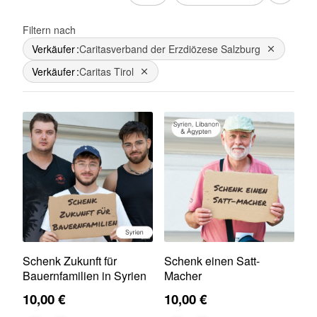
Filtern nach
Verkäufer
Caritasverband der Erzdiözese Salzburg
Dies entfe
Verkäufer
Caritas Tirol
Dies entfernen
Schenk Zukunft für
Schenk einen Satt-
Bauernfamilien in Syrien
Macher
10,00 €
10,00 €