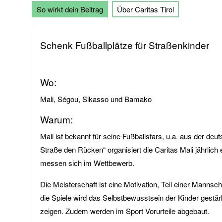
So wirkt dein Beitrag
Über Caritas Tirol
der
Bildgalerie
springen
Schenk Fußballplätze für Straßenkinder
Wo:
Mali, Ségou, Sikasso und Bamako
Warum:
Mali ist bekannt für seine Fußballstars, u.a. aus der d
Straße den Rücken“ organisiert die Caritas Mali jährli
messen sich im Wettbewerb.
Die Meisterschaft ist eine Motivation, Teil einer Mannsch
die Spiele wird das Selbstbewusstsein der Kinder gestärk
zeigen. Zudem werden im Sport Vorurteile abgebaut.