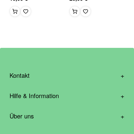
+
Kontakt
hallo@wirhelfen.shop
+
Hilfe & Information
Kontaktformular
Häufige Fragen & Support
Newsletter anmelden
+
Über uns
Blog – Inspirationen aus der Community
Spenden mit dem Unternehmen
Wer wir sind
Cookie Einstellungen