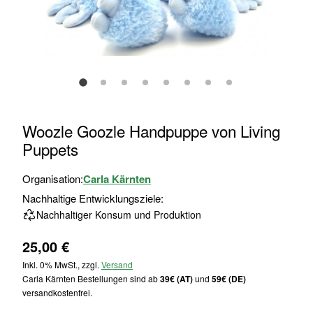
Zum
Woozle Goozle Handpuppe von Living
Anfang
Puppets
der
Bildgalerie
Organisation:
Carla Kärnten
springen
Nachhaltige Entwicklungsziele:
Nachhaltiger Konsum und Produktion
25,00 €
Inkl. 0% MwSt., zzgl.
Versand
Carla Kärnten Bestellungen sind ab
39€ (AT)
und
59€ (DE)
versandkostenfrei.