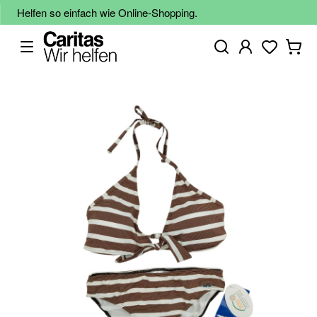
Helfen so einfach wie Online-Shopping.
Zum
Ende
der
Bildgalerie
springen