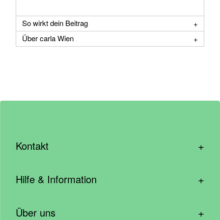
So wirkt dein Beitrag
Über carla Wien
+
Kontakt
hallo@wirhelfen.shop
+
Hilfe & Information
Kontaktformular
Häufige Fragen & Support
Newsletter anmelden
+
Über uns
Blog – Inspirationen aus der Community