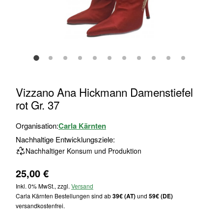
Zum
Vizzano Ana Hickmann Damenstiefel
Anfang
rot Gr. 37
der
Bildgalerie
Organisation:
Carla Kärnten
springen
Nachhaltige Entwicklungsziele:
Nachhaltiger Konsum und Produktion
25,00 €
Inkl. 0% MwSt., zzgl.
Versand
Carla Kärnten Bestellungen sind ab
39€ (AT)
und
59€ (DE)
versandkostenfrei.