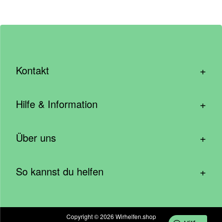
+
Kontakt
hallo@wirhelfen.shop
+
Hilfe & Information
Kontaktformular
Häufige Fragen & Support
Newsletter anmelden
+
Über uns
Blog – Inspirationen aus der Community
Spenden mit dem Unternehmen
Wer wir sind
Cookie Einstellungen
Caritas – Wirhelfen.shop
+
So kannst du helfen
Soziale Wirkung
Barrierefreiheit
Geld spenden
Sachspenden
Copyright © 2026 Wirhelfen.shop