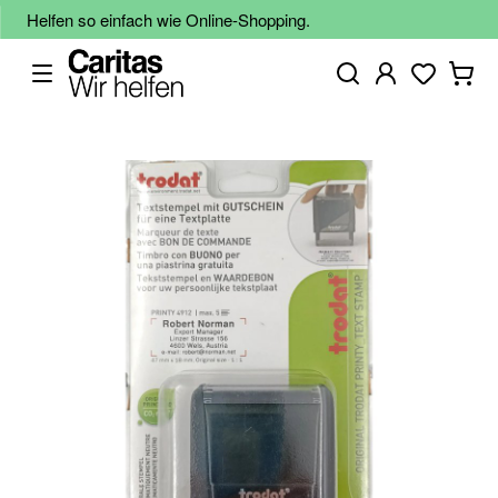
Helfen so einfach wie Online-Shopping.
Zum
Ende
der
Bildgalerie
springen