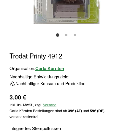
Zum
Trodat Printy 4912
Anfang
der
Organisation:
Carla Kärnten
Bildgalerie
Nachhaltige Entwicklungsziele:
springen
Nachhaltiger Konsum und Produktion
3,00 €
Inkl. 0% MwSt., zzgl.
Versand
Carla Kärnten Bestellungen sind ab
39€ (AT)
und
59€ (DE)
versandkostenfrei.
integriertes Stempelkissen