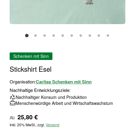
Zum
Schenken mit Sinn
Anfang
der
Stickshirt Esel
Bildgalerie
springen
Organisation:
Caritas Schenken mit Sinn
Nachhaltige Entwicklungsziele:
Nachhaltiger Konsum und Produktion
Menschenwürdige Arbeit und Wirtschaftswachstum
25,80 €
Ab
Inkl. 20% MwSt., zzgl.
Versand