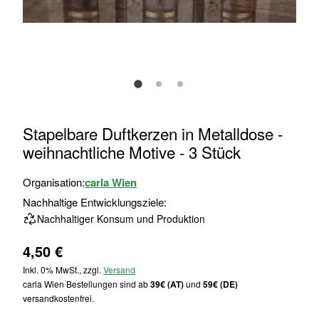
Zum
Stapelbare Duftkerzen in Metalldose -
Anfang
weihnachtliche Motive - 3 Stück
der
Bildgalerie
Organisation:
carla Wien
springen
Nachhaltige Entwicklungsziele:
Nachhaltiger Konsum und Produktion
4,50 €
Inkl. 0% MwSt., zzgl.
Versand
carla Wien Bestellungen sind ab
39€ (AT)
und
59€ (DE)
versandkostenfrei.