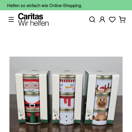
Helfen so einfach wie Online-Shopping.
Zum
Ende
der
Bildgalerie
springen