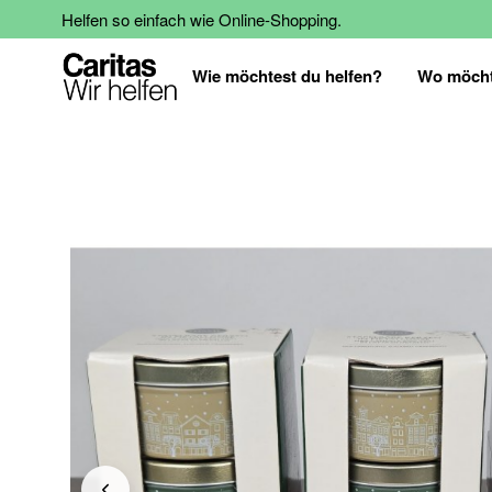
Helfen so einfach wie Online-Shopping.
Wie möchtest du helfen?
Wo möcht
Zum
Ende
der
Bildgalerie
springen