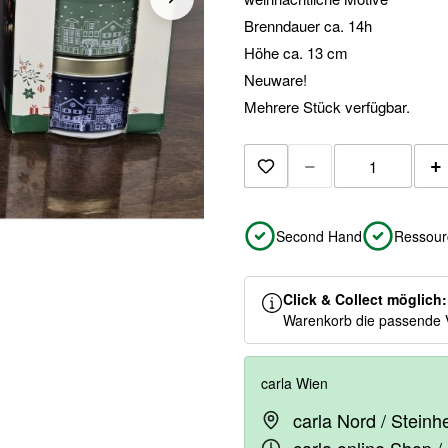
Brenndauer ca. 14h
Höhe ca. 13 cm
Neuware!
Mehrere Stück verfügbar.
−
+
Zur Merkliste hinzuf
Second Hand
Ressour
Click & Collect möglich
Warenkorb die passende 
carla Wien
carla Nord / Stein