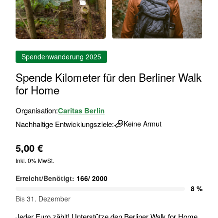
Zum
Spendenwanderung 2025
Anfang
der
Spende Kilometer für den Berliner Walk
Bildgalerie
for Home
springen
Organisation:
Caritas Berlin
Nachhaltige Entwicklungsziele:
Keine Armut
5,00 €
Inkl. 0% MwSt.
Erreicht/Benötigt:
166
/
2000
8 %
Bis
31. Dezember
Jeder Euro zählt! Unterstütze den Berliner Walk for Home