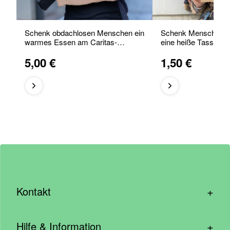
Schenk obdachlosen Menschen ein
Schenk Menschen au
warmes Essen am Caritas-
eine heiße Tasse Te
Foodtruck
5,00 €
1,50 €
+
Kontakt
hallo@wirhelfen.shop
+
Hilfe & Information