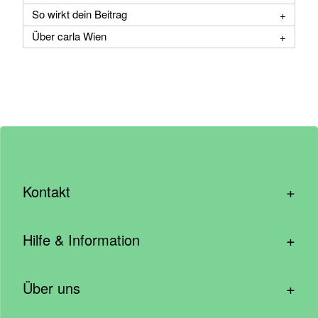
So wirkt dein Beitrag
Über carla Wien
+
Kontakt
hallo@wirhelfen.shop
+
Hilfe & Information
Kontaktformular
Häufige Fragen & Support
Newsletter anmelden
+
Über uns
Blog – Inspirationen aus der Community
Spenden mit dem Unternehmen
Wer wir sind