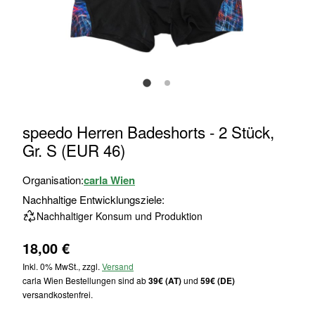
Zum
speedo Herren Badeshorts - 2 Stück,
Anfang
Gr. S (EUR 46)
der
Bildgalerie
Organisation:
carla Wien
springen
Nachhaltige Entwicklungsziele:
Nachhaltiger Konsum und Produktion
18,00 €
Inkl. 0% MwSt., zzgl.
Versand
carla Wien Bestellungen sind ab
39€ (AT)
und
59€ (DE)
versandkostenfrei.