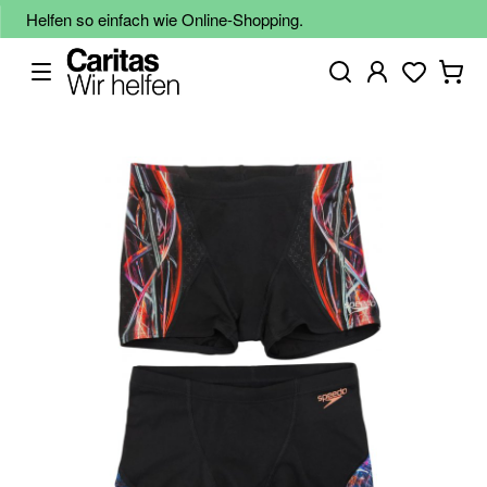
Helfen so einfach wie Online-Shopping.
Zum
Ende
der
Bildgalerie
springen