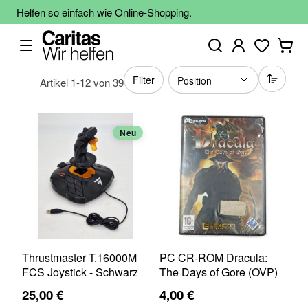
Helfen so einfach wie Online-Shopping.
Filter
Artikel
1
-
12
von
39
Neu
Thrustmaster T.16000M
PC CR-ROM Dracula:
FCS Joystick - Schwarz
The Days of Gore (OVP)
25,00 €
4,00 €