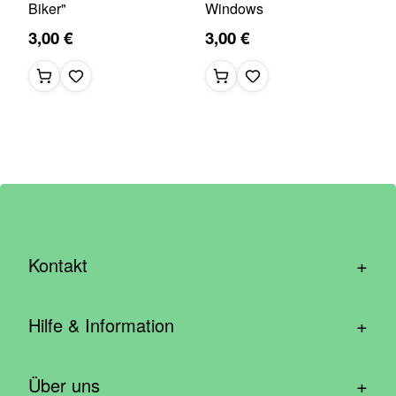
Biker"
Windows
3,00 €
3,00 €
+
Kontakt
hallo@wirhelfen.shop
+
Hilfe & Information
Kontaktformular
Häufige Fragen & Support
Newsletter anmelden
+
Über uns