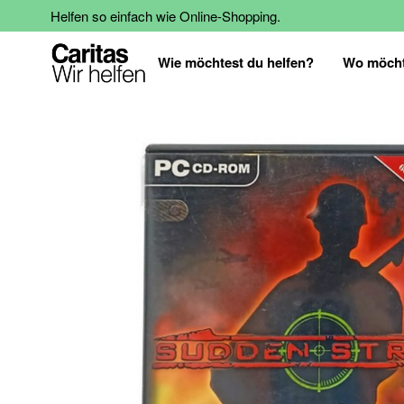
Helfen so einfach wie Online-Shopping.
Wie möchtest du helfen?
Wo möcht
Zum
Ende
der
Bildgalerie
springen