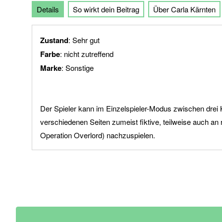
Details
So wirkt dein Beitrag
Über Carla Kärnten
der
Bildgalerie
springen
Zustand
: Sehr gut
Farbe
: nicht zutreffend
Marke
: Sonstige
Der Spieler kann im Einzelspieler-Modus zwischen drei K
verschiedenen Seiten zumeist fiktive, teilweise auch a
Operation Overlord) nachzuspielen.