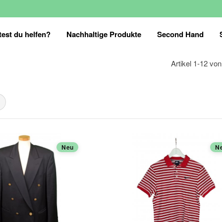
est du helfen?
Nachhaltige Produkte
Second Hand
Artikel
1
-
12
vo
es entfernen
Neu
N