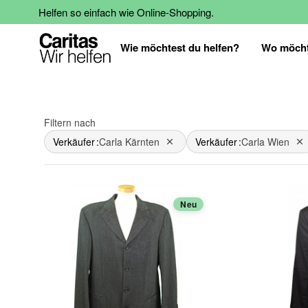
Helfen so einfach wie Online-Shopping.
Wie möchtest du helfen?
Wo möcht
Filtern nach
Verkäufer
Carla Kärnten
Verkäufer
Carla Wien
Dies entfernen
Di
Neu