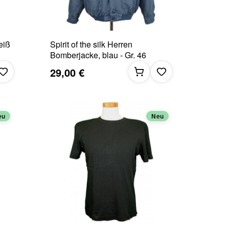
eiß
Spirit of the silk Herren
Bomberjacke, blau - Gr. 46
29,00 €
eu
Neu