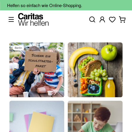
Helfen so einfach wie Online-Shopping.
Zum
Ende
der
Bildgalerie
springen