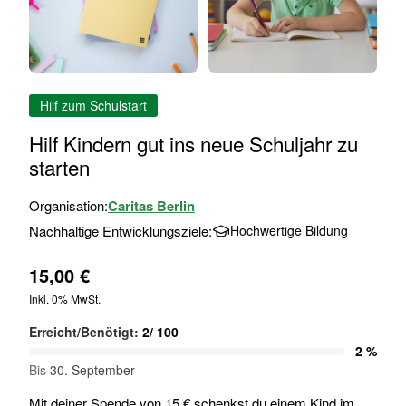
Zum
Hilf zum Schulstart
Anfang
der
Hilf Kindern gut ins neue Schuljahr zu
Bildgalerie
starten
springen
Organisation:
Caritas Berlin
Nachhaltige Entwicklungsziele:
Hochwertige Bildung
15,00 €
Inkl. 0% MwSt.
Erreicht/Benötigt:
2
/
100
2 %
Bis
30. September
Mit deiner Spende von 15 € schenkst du einem Kind im