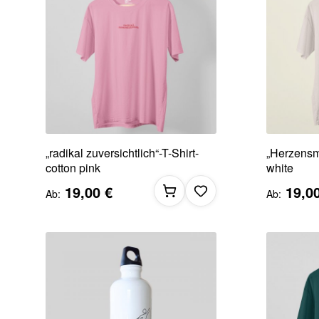
„radikal zuversichtlich“-T-Shirt-
„Herzensm
cotton pink
white
19,00 €
19,0
Ab
Ab