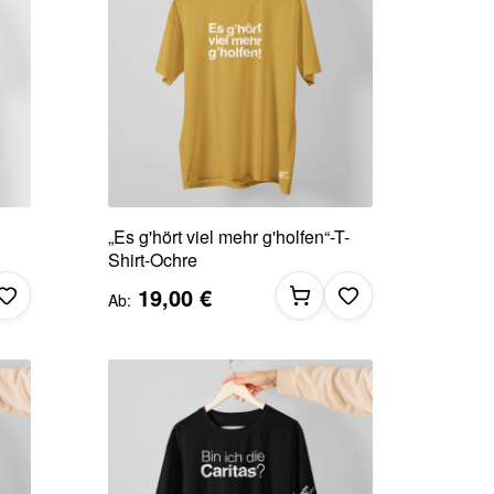
„Es g'hört viel mehr g'holfen“-T-
Shirt-Ochre
19,00 €
Ab