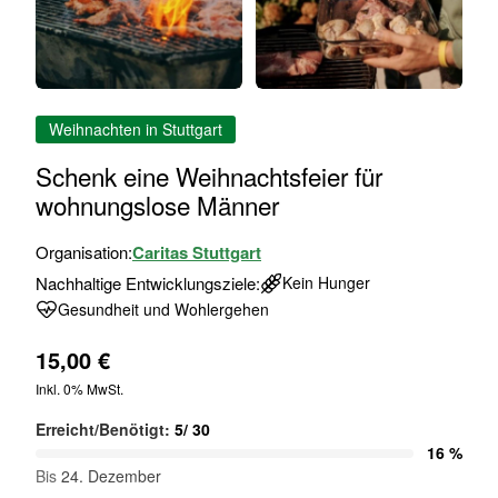
Zum
Weihnachten in Stuttgart
Anfang
der
Schenk eine Weihnachtsfeier für
Bildgalerie
wohnungslose Männer
springen
Organisation:
Caritas Stuttgart
Nachhaltige Entwicklungsziele:
Kein Hunger
Gesundheit und Wohlergehen
15,00 €
Inkl. 0% MwSt.
Erreicht/Benötigt:
5
/
30
16 %
Bis
24. Dezember