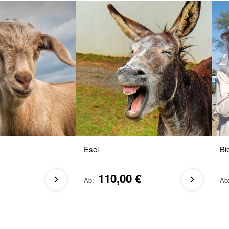
Esel
Bi
110,00 €
Ab
Ab