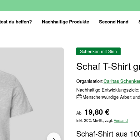
est du helfen?
Nachhaltige Produkte
Second Hand
Schenken mit Sinn
Schaf T-Shirt g
Organisation:
Caritas Schenke
Nachhaltige Entwicklungsziele:
Menschenwürdige Arbeit und
19,80 €
Ab
Inkl. 20% MwSt., zzgl.
Versand
Schaf-Shirt aus 10