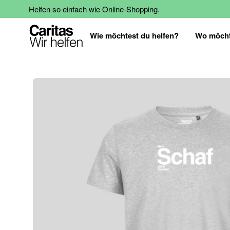
Helfen so einfach wie Online-Shopping.
Wie möchtest du helfen?
Wo möcht
Zum
Ende
der
Bildgalerie
springen