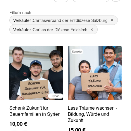
Filtern nach
Verkäufer
Caritasverband der Erzdiözese Salzburg
Dies entfe
Verkäufer
Caritas der Diözese Feldkirch
Dies entfernen
Schenk Zukunft für
Lass Träume wachsen -
Bauernfamilien in Syrien
Bildung, Würde und
Zukunft
10,00 €
15,00 €