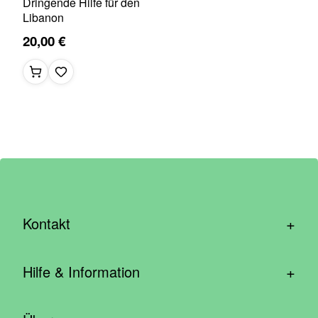
Dringende Hilfe für den
Libanon
20,00 €
+
Kontakt
hallo@wirhelfen.shop
+
Hilfe & Information
Kontaktformular
Häufige Fragen & Support
Newsletter anmelden