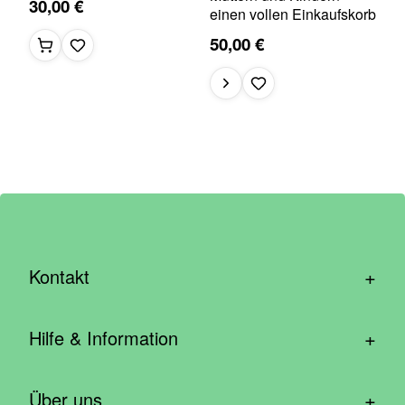
30,00 €
einen vollen Einkaufskorb
50,00 €
+
Kontakt
hallo@wirhelfen.shop
+
Hilfe & Information
Kontaktformular
Häufige Fragen & Support
Newsletter anmelden
+
Über uns