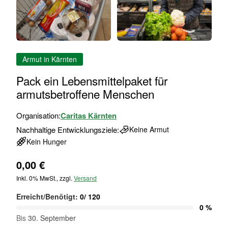
Zum
Armut in Kärnten
Anfang
der
Pack ein Lebensmittelpaket für
Bildgalerie
armutsbetroffene Menschen
springen
Organisation:
Caritas Kärnten
Nachhaltige Entwicklungsziele:
Keine Armut
Kein Hunger
0,00 €
Inkl. 0% MwSt., zzgl.
Versand
Erreicht/Benötigt:
0
/
120
0 %
Bis
30. September