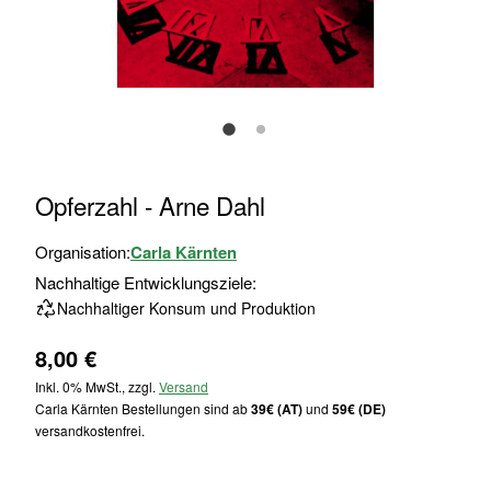
Zum
Opferzahl - Arne Dahl
Anfang
der
Organisation:
Carla Kärnten
Bildgalerie
Nachhaltige Entwicklungsziele:
springen
Nachhaltiger Konsum und Produktion
8,00 €
Inkl. 0% MwSt., zzgl.
Versand
Carla Kärnten Bestellungen sind ab
39€ (AT)
und
59€ (DE)
versandkostenfrei.