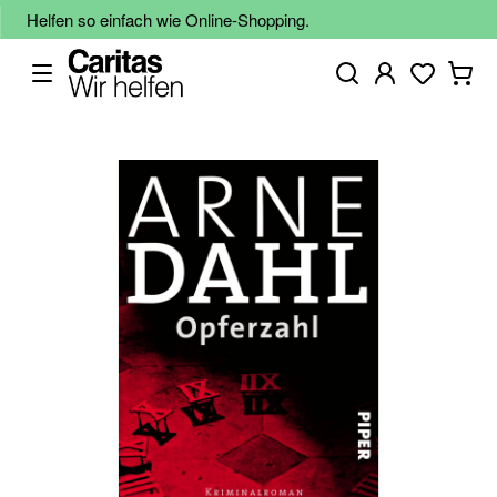
Helfen so einfach wie Online-Shopping.
Zum
Ende
der
Bildgalerie
springen