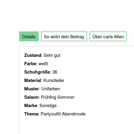
der
Bildgalerie
springen
Details
So wirkt dein Beitrag
Über carla Wien
Zustand
: Sehr gut
Farbe
: weiß
Schuhgröße
: 36
Material
: Kunstleder
Muster
: Unifarben
Saison
: Frühling Sommer
Marke
: Sonstige
Thema
: Partyoutfit Abendmode