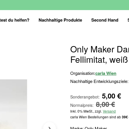
est du helfen?
Nachhaltige Produkte
Second Hand
Only Maker Da
Fellimitat, weiß
Organisation:
carla Wien
Nachhaltige Entwicklungsziele:
5,00 €
Sonderangebot
8,00 €
Normalpreis
Inkl. 0% MwSt., zzgl.
Versand
carla Wien Bestellungen sind ab
39€ 
Marke: Only Maker