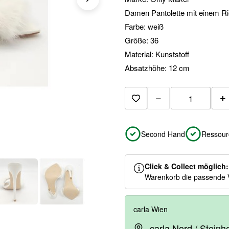
Damen Pantolette mit einem Ri
Farbe: weiß
Größe: 36
Material: Kunststoff
Absatzhöhe: 12 cm
−
+
Zur Merkliste hinzuf
Second Hand
Ressour
Click & Collect möglich
Warenkorb die passende 
carla Wien
carla Nord / Stein