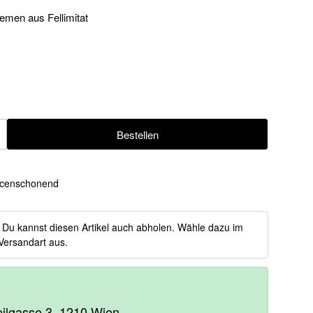
emen aus Fellimitat
Bestellen
ügen
censchonend
:
Du kannst diesen Artikel auch abholen. Wähle dazu im
Versandart aus.
heilgasse 3, 1210 Wien