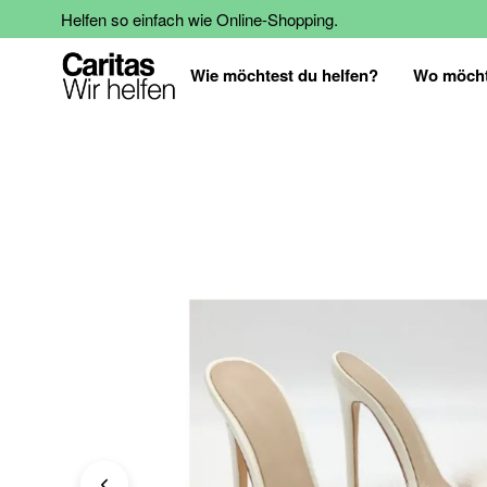
Helfen so einfach wie Online-Shopping.
Wie möchtest du helfen?
Wo möcht
Zum
Ende
der
Bildgalerie
springen