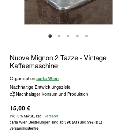
Zum
Nuova Mignon 2 Tazze - Vintage
Anfang
Kaffeemaschine
der
Bildgalerie
Organisation:
carla Wien
springen
Nachhaltige Entwicklungsziele:
Nachhaltiger Konsum und Produktion
15,00 €
Inkl. 0% MwSt., zzgl.
Versand
carla Wien Bestellungen sind ab
39€ (AT)
und
59€ (DE)
versandkostenfrei.