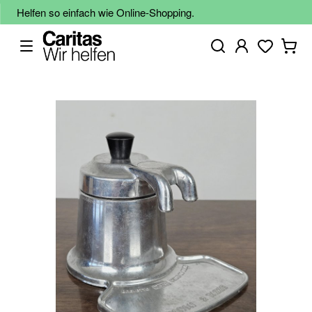
Helfen so einfach wie Online-Shopping.
Zum
Ende
der
Bildgalerie
springen