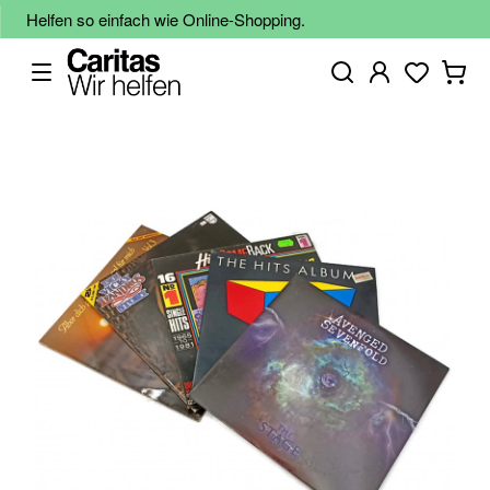
Helfen so einfach wie Online-Shopping.
Zum
Ende
der
Bildgalerie
springen