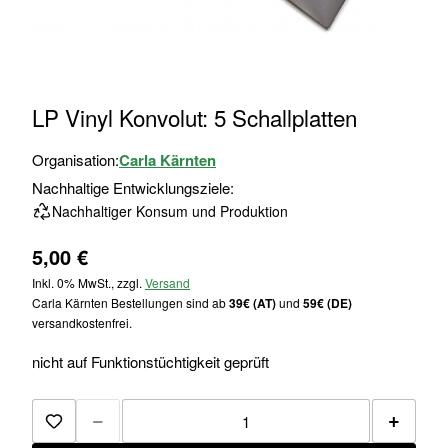
Zum
LP Vinyl Konvolut: 5 Schallplatten
Anfang
der
Organisation:
Carla Kärnten
Bildgalerie
Nachhaltige Entwicklungsziele:
springen
Nachhaltiger Konsum und Produktion
5,00 €
Inkl. 0% MwSt., zzgl.
Versand
Carla Kärnten Bestellungen sind ab
39€ (AT)
und
59€ (DE)
versandkostenfrei.
nicht auf Funktionstüchtigkeit geprüft
−
+
Zur Merkliste hinzufügen