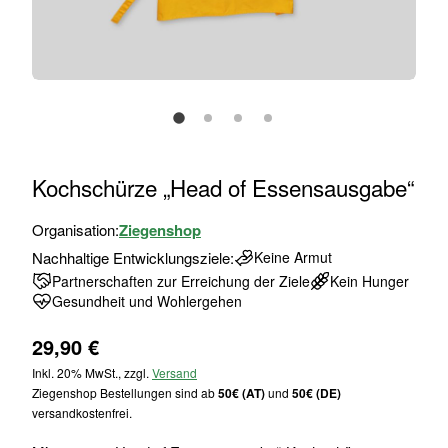
Zum
Kochschürze „Head of Essensausgabe“
Anfang
der
Organisation:
Ziegenshop
Bildgalerie
Nachhaltige Entwicklungsziele:
Keine Armut
springen
Partnerschaften zur Erreichung der Ziele
Kein Hunger
Gesundheit und Wohlergehen
29,90 €
Inkl. 20% MwSt., zzgl.
Versand
Ziegenshop Bestellungen sind ab
50€ (AT)
und
50€ (DE)
versandkostenfrei.