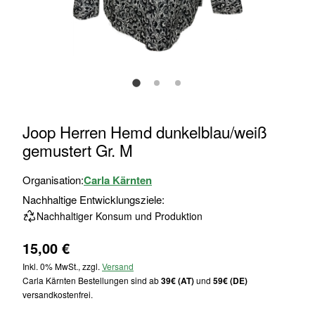
Zum
Joop Herren Hemd dunkelblau/weiß
Anfang
gemustert Gr. M
der
Bildgalerie
Organisation:
Carla Kärnten
springen
Nachhaltige Entwicklungsziele:
Nachhaltiger Konsum und Produktion
15,00 €
Inkl. 0% MwSt., zzgl.
Versand
Carla Kärnten Bestellungen sind ab
39€ (AT)
und
59€ (DE)
versandkostenfrei.