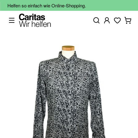
Helfen so einfach wie Online-Shopping.
Zum
Ende
der
Bildgalerie
springen