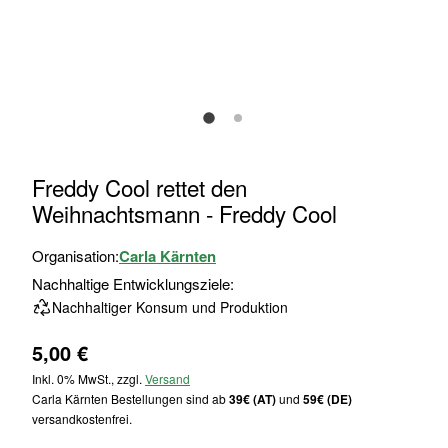
Zum
Freddy Cool rettet den
Anfang
Weihnachtsmann - Freddy Cool
der
Bildgalerie
Organisation:
Carla Kärnten
springen
Nachhaltige Entwicklungsziele:
Nachhaltiger Konsum und Produktion
5,00 €
Inkl. 0% MwSt., zzgl.
Versand
Carla Kärnten Bestellungen sind ab
39€ (AT)
und
59€ (DE)
versandkostenfrei.