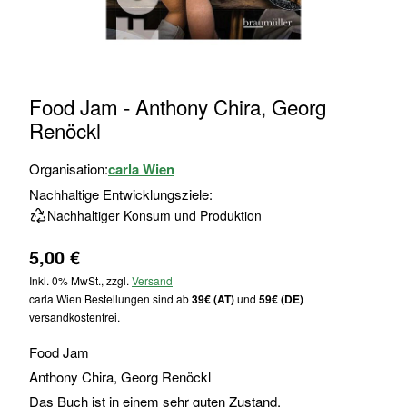
Zum
Food Jam - Anthony Chira, Georg
Anfang
Renöckl
der
Bildgalerie
Organisation:
carla Wien
springen
Nachhaltige Entwicklungsziele:
Nachhaltiger Konsum und Produktion
5,00 €
Inkl. 0% MwSt., zzgl.
Versand
carla Wien Bestellungen sind ab
39€ (AT)
und
59€ (DE)
versandkostenfrei.
Food Jam
Anthony Chira, Georg Renöckl
Das Buch ist in einem sehr guten Zustand.