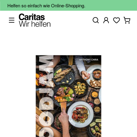
Helfen so einfach wie Online-Shopping.
Zum
Ende
der
Bildgalerie
springen