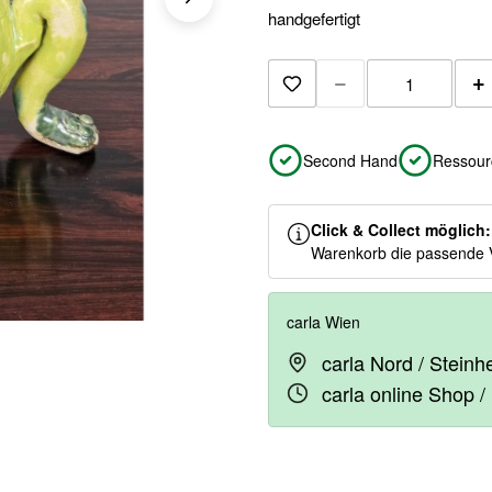
handgefertigt
−
+
Zur Merkliste hinzuf
Second Hand
Ressour
Click & Collect möglich
Warenkorb die passende 
carla Wien
carla Nord / Stein
carla online Shop /