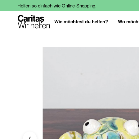
Helfen so einfach wie Online-Shopping.
Wie möchtest du helfen?
Wo möcht
Zum
Ende
der
Bildgalerie
springen