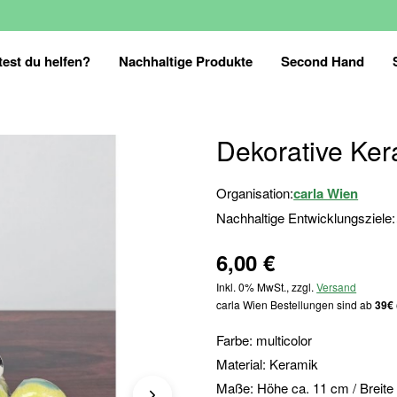
est du helfen?
Nachhaltige Produkte
Second Hand
Dekorative Kera
Organisation:
carla Wien
Nachhaltige Entwicklungsziele:
6,00 €
Inkl. 0% MwSt., zzgl.
Versand
carla Wien Bestellungen sind ab
39€ 
Farbe: multicolor
Material: Keramik
Maße: Höhe ca. 11 cm / Breite 