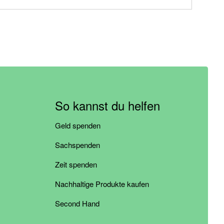
So kannst du helfen
Geld spenden
Sachspenden
Zeit spenden
Nachhaltige Produkte kaufen
Second Hand