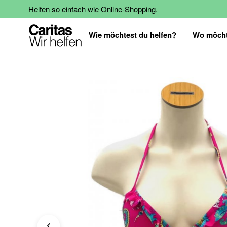
Helfen so einfach wie Online-Shopping.
Wie möchtest du helfen?
Wo möcht
Zum
Ende
der
Bildgalerie
springen