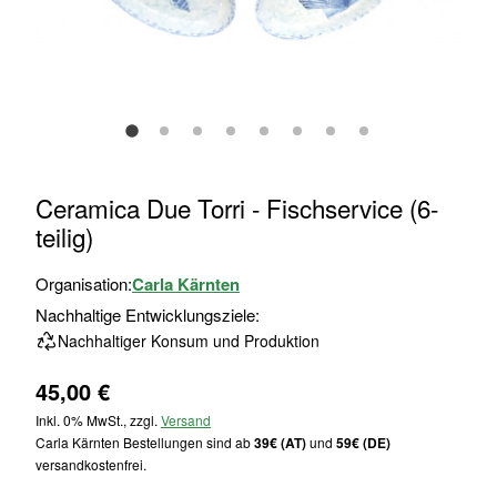
Zum
Ceramica Due Torri - Fischservice (6-
Anfang
teilig)
der
Bildgalerie
Organisation:
Carla Kärnten
springen
Nachhaltige Entwicklungsziele:
Nachhaltiger Konsum und Produktion
45,00 €
Inkl. 0% MwSt., zzgl.
Versand
Carla Kärnten Bestellungen sind ab
39€ (AT)
und
59€ (DE)
versandkostenfrei.