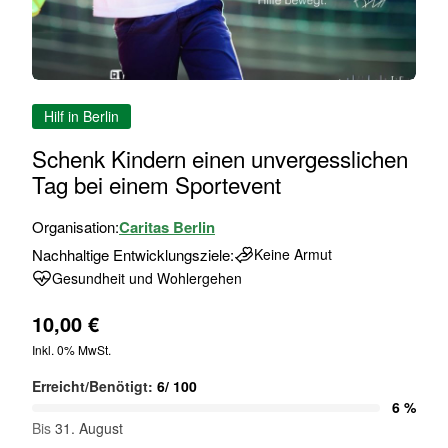
Zum
Hilf in Berlin
Anfang
der
Schenk Kindern einen unvergesslichen
Bildgalerie
Tag bei einem Sportevent
springen
Organisation:
Caritas Berlin
Nachhaltige Entwicklungsziele:
Keine Armut
Gesundheit und Wohlergehen
10,00 €
Inkl. 0% MwSt.
Erreicht/Benötigt:
6
/
100
6 %
Bis
31. August