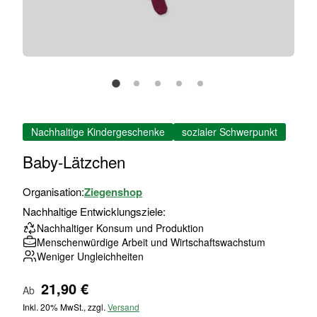
Zum
Nachhaltige Kindergeschenke
sozialer Schwerpunkt
Anfang
der
Baby-Lätzchen
Bildgalerie
springen
Organisation:
Ziegenshop
Nachhaltige Entwicklungsziele:
Nachhaltiger Konsum und Produktion
Menschenwürdige Arbeit und Wirtschaftswachstum
Weniger Ungleichheiten
21,90 €
Ab
Inkl. 20% MwSt., zzgl.
Versand