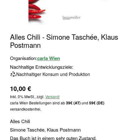
Zum
Alles Chili - Simone Taschée, Klaus
Anfang
Postmann
der
Bildgalerie
Organisation:
carla Wien
springen
Nachhaltige Entwicklungsziele:
Nachhaltiger Konsum und Produktion
10,00 €
Inkl. 0% MwSt., zzgl.
Versand
carla Wien Bestellungen sind ab
39€ (AT)
und
59€ (DE)
versandkostenfrei.
Alles Chili
Simone Taschée, Klaus Postmann
Das Buch ist in einem sehr guten Zustand.