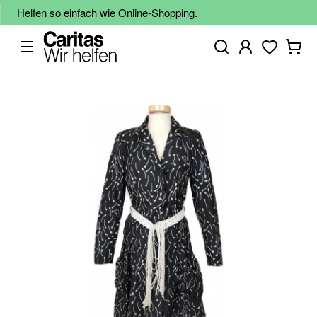
Helfen so einfach wie Online-Shopping.
Zum
Ende
der
Bildgalerie
springen