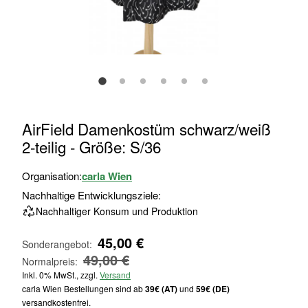
Zum
AirField Damenkostüm schwarz/weiß
Anfang
2-teilig - Größe: S/36
der
Bildgalerie
Organisation:
carla Wien
springen
Nachhaltige Entwicklungsziele:
Nachhaltiger Konsum und Produktion
45,00 €
Sonderangebot
49,00 €
Normalpreis
Inkl. 0% MwSt., zzgl.
Versand
carla Wien Bestellungen sind ab
39€ (AT)
und
59€ (DE)
versandkostenfrei.