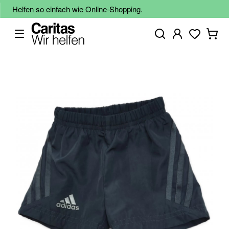
Helfen so einfach wie Online-Shopping.
Zum
Ende
der
Bildgalerie
springen