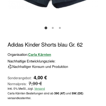
Zum
Adidas Kinder Shorts blau Gr. 62
Anfang
der
Organisation:
Carla Kärnten
Bildgalerie
Nachhaltige Entwicklungsziele:
springen
Nachhaltiger Konsum und Produktion
4,00 €
Sonderangebot
7,90 €
Normalpreis
Inkl. 0% MwSt., zzgl.
Versand
Carla Kärnten Bestellungen sind ab
39€ (AT)
und
59€ (DE)
versandkostenfrei.