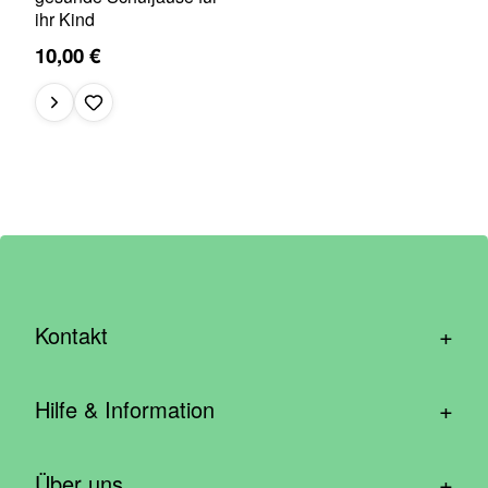
ihr Kind
10,00 €
+
Kontakt
hallo@wirhelfen.shop
+
Hilfe & Information
Kontaktformular
Häufige Fragen & Support
Newsletter anmelden
+
Über uns