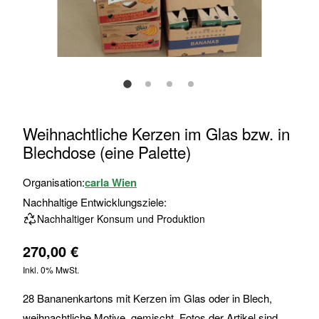
Zum
Weihnachtliche Kerzen im Glas bzw. in
Anfang
Blechdose (eine Palette)
der
Bildgalerie
Organisation:
carla Wien
springen
Nachhaltige Entwicklungsziele:
Nachhaltiger Konsum und Produktion
270,00 €
Inkl. 0% MwSt.
28 Bananenkartons mit Kerzen im Glas oder in Blech,
weihnachtliche Motive, gemischt. Fotos der Artikel sind