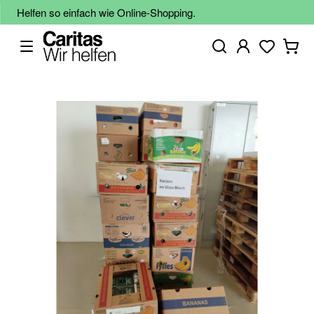
Helfen so einfach wie Online-Shopping.
Zum
Ende
der
Bildgalerie
springen