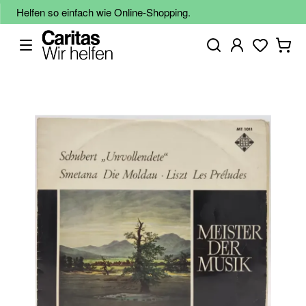
Helfen so einfach wie Online-Shopping.
Zum
Ende
der
Bildgalerie
springen