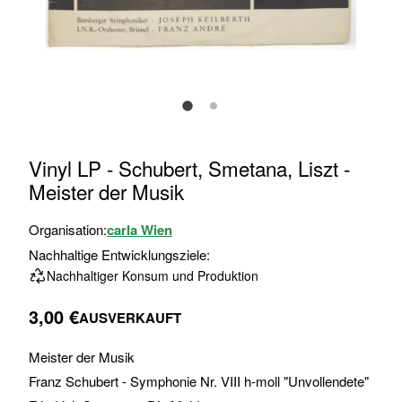
Zum
Vinyl LP - Schubert, Smetana, Liszt -
Anfang
Meister der Musik
der
Bildgalerie
Organisation:
carla Wien
springen
Nachhaltige Entwicklungsziele:
Nachhaltiger Konsum und Produktion
3,00 €
AUSVERKAUFT
Meister der Musik
Franz Schubert - Symphonie Nr. VIII h-moll "Unvollendete"