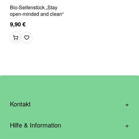
Bio-Seifenstück „Stay
open-minded and clean“
9,90 €
+
Kontakt
hallo@wirhelfen.shop
+
Hilfe & Information
Kontaktformular
Häufige Fragen & Support