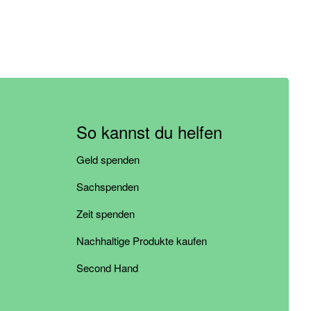
So kannst du helfen
Geld spenden
Sachspenden
Zeit spenden
Nachhaltige Produkte kaufen
Second Hand