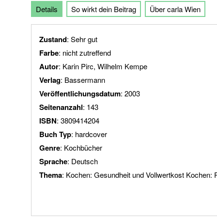
Details
So wirkt dein Beitrag
Über carla Wien
der
Bildgalerie
springen
Zustand
: Sehr gut
Farbe
: nicht zutreffend
Autor
: Karin Pirc, Wilhelm Kempe
Verlag
: Bassermann
Veröffentlichungsdatum
: 2003
Seitenanzahl
: 143
ISBN
: 3809414204
Buch Typ
: hardcover
Genre
: Kochbücher
Sprache
: Deutsch
Thema
: Kochen: Gesundheit und Vollwertkost Kochen: 