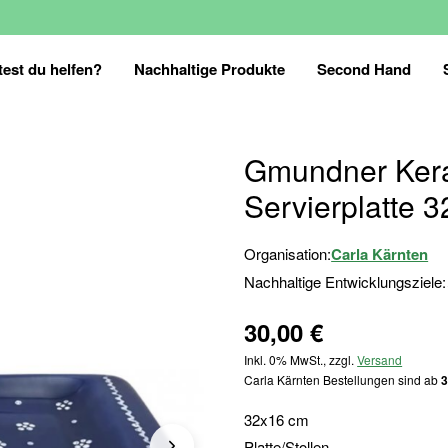
est du helfen?
Nachhaltige Produkte
Second Hand
Gmundner Keram
Servierplatte 
Organisation:
Carla Kärnten
Nachhaltige Entwicklungsziele:
30,00 €
Inkl. 0% MwSt., zzgl.
Versand
Carla Kärnten Bestellungen sind ab
3
32x16 cm
Platte/Stollen