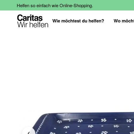
Helfen so einfach wie Online-Shopping.
Wie möchtest du helfen?
Wo möcht
Zum
Ende
der
Bildgalerie
springen